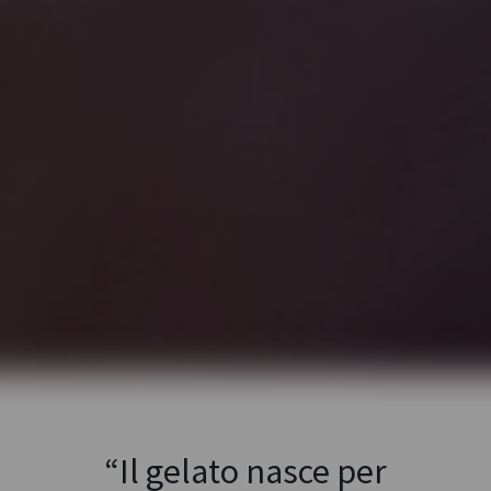
Copyright © Ennio Cannella | Powered by
Partita IVA: 01289060442
Telefono: +39 339 7663831
Copywriter Daniela Zepponi
“Il gelato nasce per